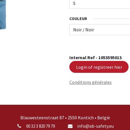
COULEUR
Internal Ref -
1053595013
Login of registreer hier
Conditions générales
Blauwesteenstraat 87 • 2550 Kontich • België
info@ab-safety.eu
00 32 3 820 79 79