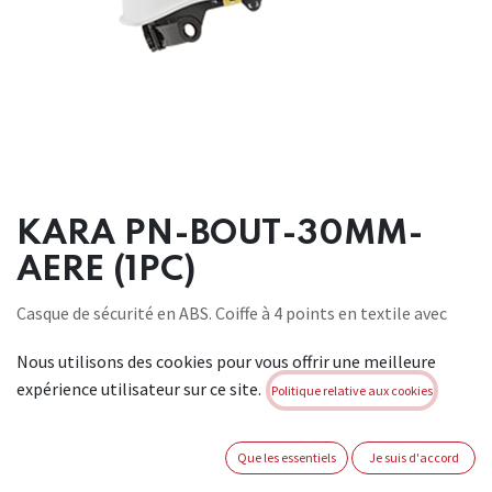
KARA PN-BOUT-30MM-
AERE (1PC)
Casque de sécurité en ABS. Coiffe à 4 points en textile avec
bouton pivotant réglable (52-63 cm) et bandeau anti-
Nous utilisons des cookies pour vous offrir une meilleure
transpiration. Poids : 340 gr. Conforme : EN 397, EN 166.
expérience utilisateur sur ce site.
Durée de vie : 48 mois. Convient pour : applications
Politique relative aux cookies
industrielles générales.
Brand:
AUBOUEIX
Que les essentiels
Je suis d'accord