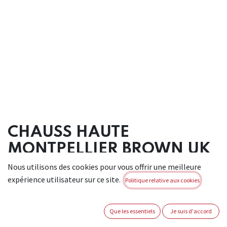
CHAUSS HAUTE
MONTPELLIER BROWN UK
S3S CI SC FO SR (1PR)
Nous utilisons des cookies pour vous offrir une meilleure
expérience utilisateur sur ce site.
Politique relative aux cookies
Chaussure haute en cuir nubuck hydrofuge, pourvue d'un
embout 200J et semelle anti-perforation non métalliques.
Pourvue d'une doublure réspirante en DryTherm. Semelle
Que les essentiels
Je suis d'accord
PU/TPU, résistant à l'abrasion et aux huiles minérales et