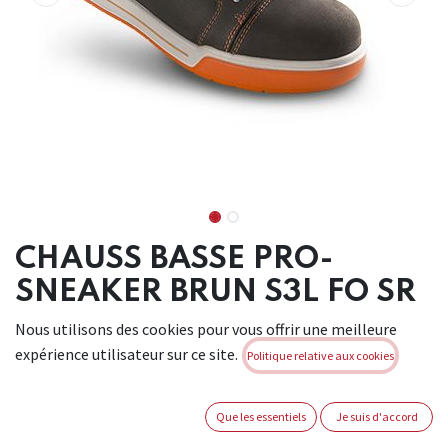
CHAUSS BASSE PRO-
SNEAKER BRUN S3L FO SR
(1PR)
Nous utilisons des cookies pour vous offrir une meilleure
expérience utilisateur sur ce site.
Politique relative aux cookies
Chaussure comfortable et moderne en cuir de buffle grainé.
Semelle de marche: PU/PU. Semelle antiperforation:
synthétique. Embout renforcé: acier. Doublure: 3D. Pointures:
Que les essentiels
Je suis d'accord
39-47. Couleur: brun. Convient pour: industrie lourde,