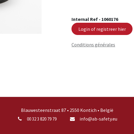
Internal Ref -
1060176
Login of registreer hier
Conditions générales
Blauwesteenstraat 87 • 2550 Kontich • België
info@ab-safety.eu
00 32 3 820 79 79