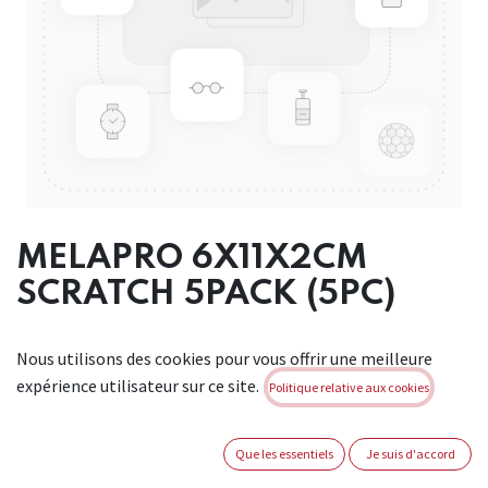
MELAPRO 6X11X2CM
SCRATCH 5PACK (5PC)
Brand:
WIPE IT
Nous utilisons des cookies pour vous offrir une meilleure
Not Available For Sale
expérience utilisateur sur ce site.
Politique relative aux cookies
Que les essentiels
Je suis d'accord
Internal Ref -
1057480