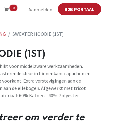
0
B2B PORTAAL
Aanmelden
NG
SWEATER HOODIE (1ST)
DIE (1ST)
chikt voor middelzware werkzaamheden.
rasterende kleur in binnenkant capuchon en
e voorkant. Extra verstevigingen aan de
en aan de ellebogen. Afgewerkt met tricot
Materiaal: 60% Katoen - 40% Polyester.
streer om verder te