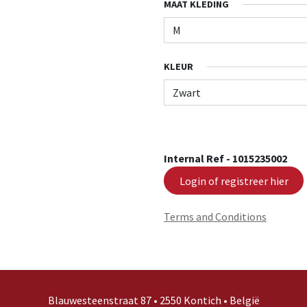
MAAT KLEDING
KLEUR
Internal Ref -
1015235002
Login of registreer hier
Terms and Conditions
Blauwesteenstraat 87 • 2550 Kontich • België