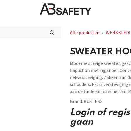
Nieuws
FAQ
Winkel
CE
Alle producten
WERKKLEDI
SWEATER HOO
Moderne stevige sweater, ges
Capuchon met rijgsnoer. Cont
nekversteviging. Zakken aan d
schouders. Extra versteviging
aan de taille en manchetten. 
Brand:
BUSTERS
Login of regi
gaan