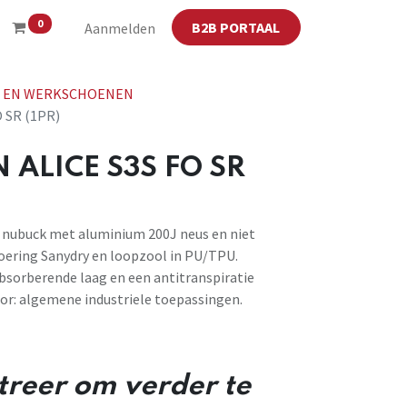
0
B2B PORTAAL
Aanmelden
D- EN WERKSCHOENEN
 SR (1PR)
 ALICE S3S FO SR
 nubuck met aluminium 200J neus en niet
oering Sanydry en loopzool in PU/TPU.
bsorberende laag en een antitranspiratie
oor: algemene industriele toepassingen.
streer om verder te