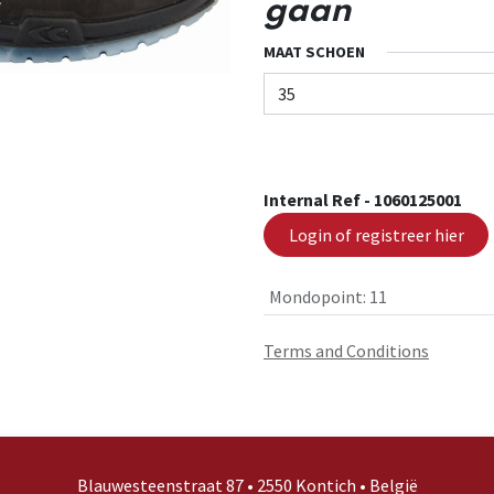
gaan
MAAT SCHOEN
Internal Ref -
1060125001
Login of registreer hier
Mondopoint
:
11
Terms and Conditions
Blauwesteenstraat 87 • 2550 Kontich • België