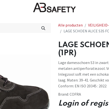
Nieuws
FAQ
Winkel
CE
Alle producten
VEILIGHEI
LAGE SCHOEN ALICE S3S FO
LAGE SCHOEN
(1PR)
Lage damesschoen S3 in zwart
metalen antiperforatiezool. V
Inlegzool soft met een schoka
laag. Maten: 39-41. Geschikt v
Conform: EN ISO 20345 : 2022
Brand:
COFRA
Login of regi