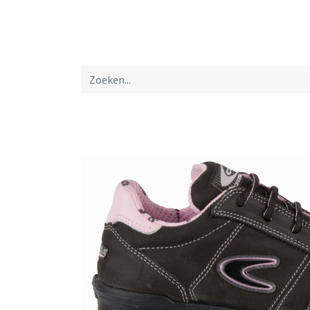
Startpagina
Over ons
Productfolders