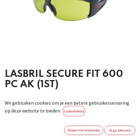
LASBRIL SECURE FIT 600
PC AK (1ST)
Zeer lichte lasbril met Pressure Diffusion Temple (PDT)
We gebruiken cookies om je een betere gebruikerservaring
technology voor een stevige en veilige pasvorm. Voorzien
op deze website te bieden.
van een
Cookiebeleid
groen polycarbonaat lens met antikras coating. Deze bril
bevat zeer goede kleurherkenning, zorgt voor een goed
Alleen het essentiële
Ik ga akkoord
gezichtsveld en