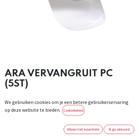
ARA VERVANGRUIT PC
(5ST)
Vervangruit in polycarbonaat voor gelaatsscherm Tucan.
We gebruiken cookies om je een betere gebruikerservaring
Conform : EN166:2001
op deze website te bieden.
Cookiebeleid
Brand:
ARTELLI
Login of registreer om verder te
Alleen het essentiële
Ik ga akkoord
gaan